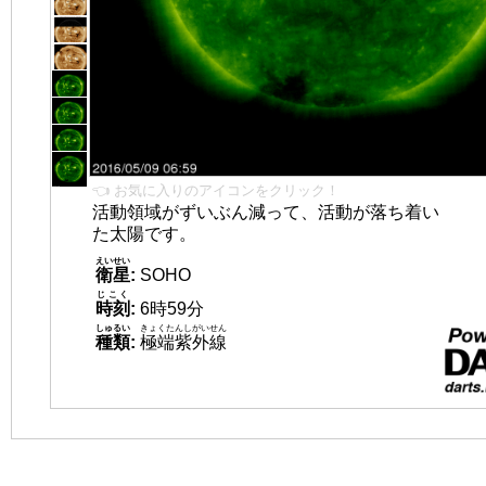
👈 お気に入りのアイコンをクリック！
活動領域がずいぶん減って、活動が落ち着い
た太陽です。
えいせい
衛星
:
SOHO
じこく
時刻
:
6時59分
しゅるい
きょくたんしがいせん
種類
:
極端紫外線