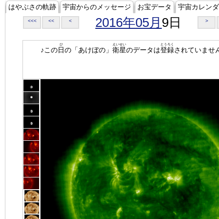
はやぶさの軌跡
宇宙からのメッセージ
お宝データ
宇宙カレンダ
2016年05月
9日
<<<
<<
<
>
ひ
えいせい
とうろく
♪この
日
の「あけぼの」
衛星
のデータは
登録
されていませ