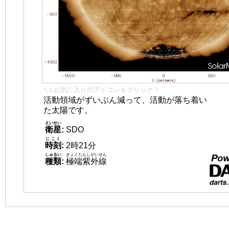
👈 お気に入りのアイコンをクリック！
活動領域がずいぶん減って、活動が落ち着い
た太陽です。
えいせい
衛星
:
SDO
じこく
時刻
:
2時21分
しゅるい
きょくたんしがいせん
種類
:
極端紫外線