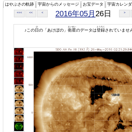
はやぶさの軌跡
宇宙からのメッセージ
お宝データ
宇宙カレンダ
2016年05月
26日
<<<
<<
<
>
ひ
えいせい
とうろく
♪この
日
の「あけぼの」
衛星
のデータは
登録
されていませ