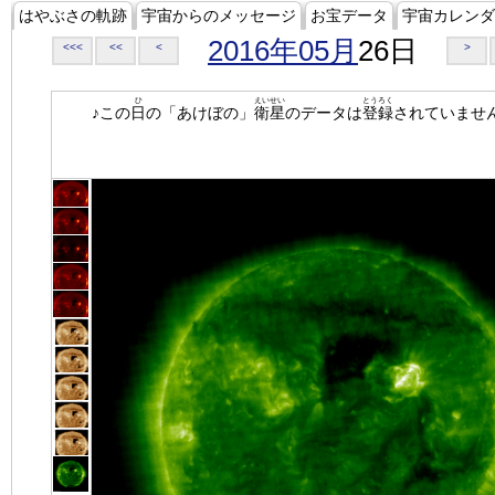
はやぶさの軌跡
宇宙からのメッセージ
お宝データ
宇宙カレンダ
2016年05月
26日
<<<
<<
<
>
ひ
えいせい
とうろく
♪この
日
の「あけぼの」
衛星
のデータは
登録
されていませ