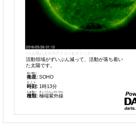
👈 お気に入りのアイコンをクリック！
活動領域がずいぶん減って、活動が落ち着い
た太陽です。
えいせい
衛星
:
SOHO
じこく
時刻
:
1時13分
しゅるい
きょくたんしがいせん
種類
:
極端紫外線