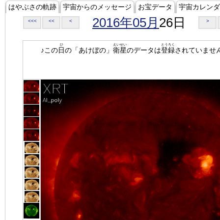
はやぶさの軌跡
宇宙からのメッセージ
お宝データ
宇宙カレンダ
2016年05月
26日
<<<
<<
<
>
ひ
えいせい
とうろく
♪この
日
の「あけぼの」
衛星
のデータは
登録
されていませ