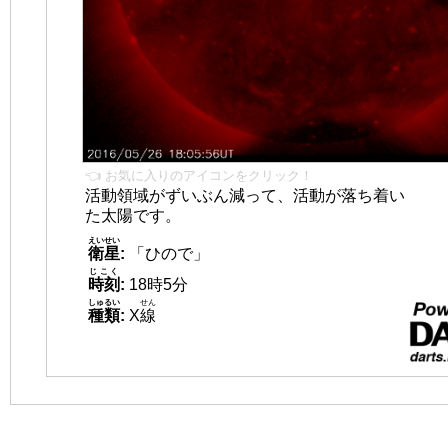
👈 お気に入りのアイコンをクリック！
活動領域がずいぶん減って、活動が落ち着い
た太陽です。
えいせい
衛星
:
「ひので」
じこく
時刻
:
18時5分
しゅるい
せん
種類
:
X
線