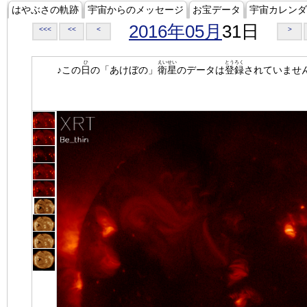
はやぶさの軌跡
宇宙からのメッセージ
お宝データ
宇宙カレンダ
2016年05月
31日
<<<
<<
<
>
ひ
えいせい
とうろく
♪この
日
の「あけぼの」
衛星
のデータは
登録
されていませ