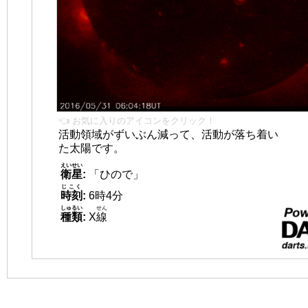
👈 お気に入りのアイコンをクリック！
活動領域がずいぶん減って、活動が落ち着い
た太陽です。
えいせい
衛星
:
「ひので」
じこく
時刻
:
6時4分
しゅるい
せん
種類
:
X
線