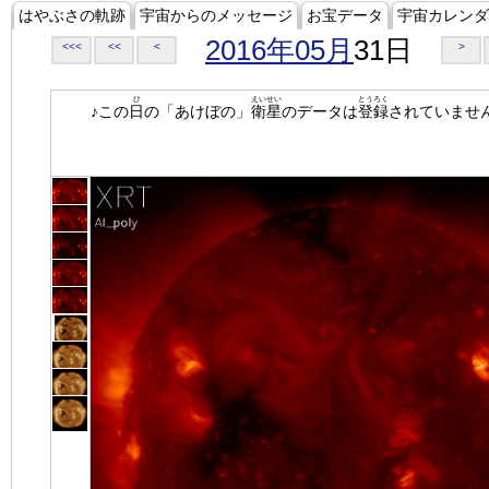
はやぶさの軌跡
宇宙からのメッセージ
お宝データ
宇宙カレンダ
2016年05月
31日
<<<
<<
<
>
ひ
えいせい
とうろく
♪この
日
の「あけぼの」
衛星
のデータは
登録
されていませ