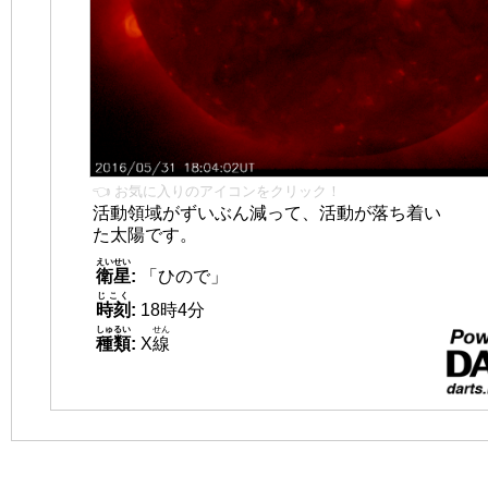
👈 お気に入りのアイコンをクリック！
活動領域がずいぶん減って、活動が落ち着い
た太陽です。
えいせい
衛星
:
「ひので」
じこく
時刻
:
18時4分
しゅるい
せん
種類
:
X
線