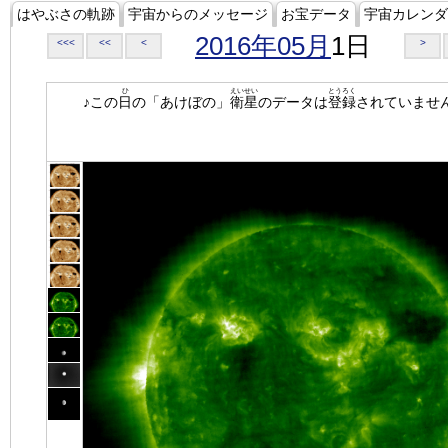
はやぶさの軌跡
宇宙からのメッセージ
お宝データ
宇宙カレンダ
2016年05月
1日
<<<
<<
<
>
ひ
えいせい
とうろく
♪この
日
の「あけぼの」
衛星
のデータは
登録
されていませ