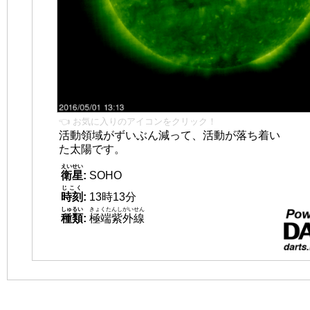
👈 お気に入りのアイコンをクリック！
活動領域がずいぶん減って、活動が落ち着い
た太陽です。
えいせい
衛星
:
SOHO
じこく
時刻
:
13時13分
しゅるい
きょくたんしがいせん
種類
:
極端紫外線