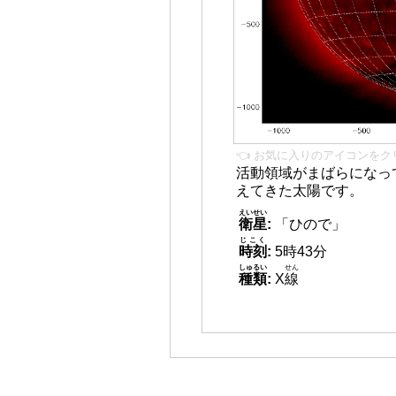
👈 お気に入りのアイコンをク
活動領域がまばらになっ
えてきた太陽です。
えいせい
衛星
:
「ひので」
じこく
時刻
:
5時43分
しゅるい
せん
種類
:
X
線