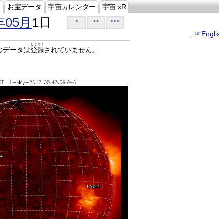
ジ
お宝データ
宇宙カレンダー
宇宙 xR
年05月
1日
>
>>
>>>
…☞Engli
とうろく
のデータは
登録
されていません。