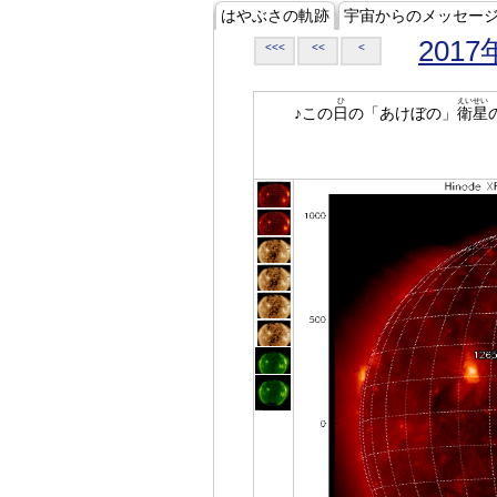
はやぶさの軌跡
宇宙からのメッセー
2017
<<<
<<
<
ひ
えいせい
♪この
日
の「あけぼの」
衛星