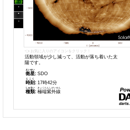
👈 お気に入りのアイコンをクリック！
活動領域が少し減って、活動が落ち着いた太
陽です。
えいせい
衛星
:
SDO
じこく
時刻
:
17時42分
しゅるい
きょくたんしがいせん
種類
:
極端紫外線