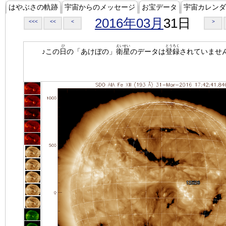
はやぶさの軌跡
宇宙からのメッセージ
お宝データ
宇宙カレンダ
2016年03月
31日
<<<
<<
<
>
ひ
えいせい
とうろく
♪この
日
の「あけぼの」
衛星
のデータは
登録
されていませ