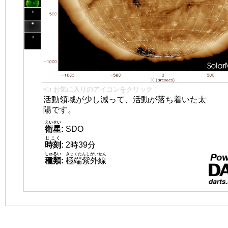
👈 お気に入りのアイコンをクリック！
活動領域が少し減って、活動が落ち着いた太
陽です。
えいせい
衛星
:
SDO
じこく
時刻
:
2時39分
しゅるい
きょくたんしがいせん
種類
:
極端紫外線