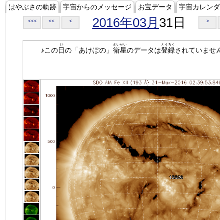
はやぶさの軌跡
宇宙からのメッセージ
お宝データ
宇宙カレンダ
2016年03月
31日
<<<
<<
<
>
ひ
えいせい
とうろく
♪この
日
の「あけぼの」
衛星
のデータは
登録
されていませ