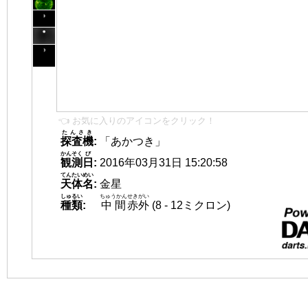
👈 お気に入りのアイコンをクリック！
たんさき
探査機
:
「あかつき」
かんそく
び
観測
日
:
2016年03月31日 15:20:58
てんたいめい
天体名
:
金星
しゅるい
ちゅうかん
せきがい
種類
:
中間
赤外
(8 - 12ミクロン)