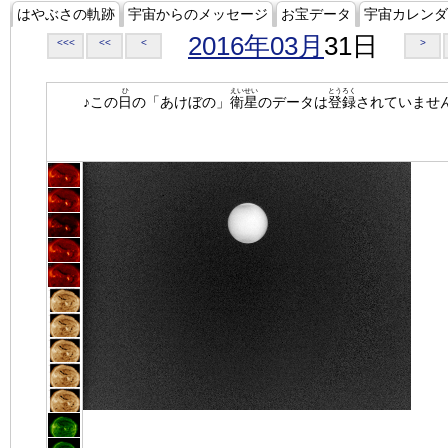
はやぶさの軌跡
宇宙からのメッセージ
お宝データ
宇宙カレンダ
2016年03月
31日
<<<
<<
<
>
ひ
えいせい
とうろく
♪この
日
の「あけぼの」
衛星
のデータは
登録
されていませ