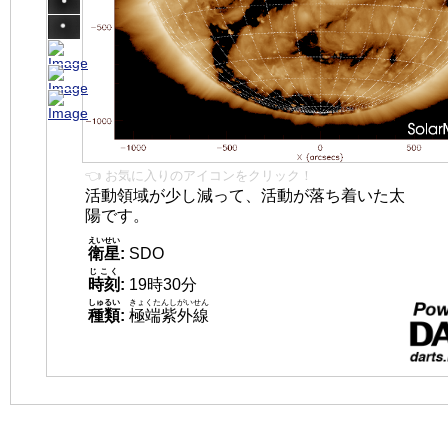
👈 お気に入りのアイコンをクリック！
活動領域が少し減って、活動が落ち着いた太
陽です。
えいせい
衛星
:
SDO
じこく
時刻
:
19時30分
しゅるい
きょくたんしがいせん
種類
:
極端紫外線