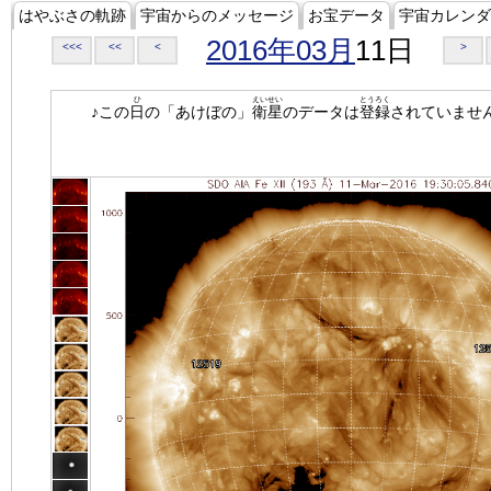
はやぶさの軌跡
宇宙からのメッセージ
お宝データ
宇宙カレンダ
2016年03月
11日
<<<
<<
<
>
ひ
えいせい
とうろく
♪この
日
の「あけぼの」
衛星
のデータは
登録
されていませ