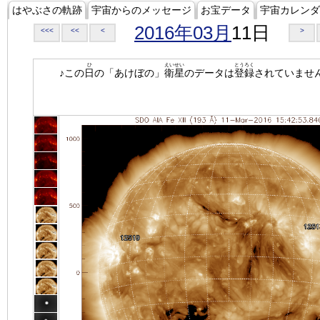
はやぶさの軌跡
宇宙からのメッセージ
お宝データ
宇宙カレンダ
2016年03月
11日
<<<
<<
<
>
ひ
えいせい
とうろく
♪この
日
の「あけぼの」
衛星
のデータは
登録
されていませ