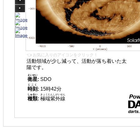
👈 お気に入りのアイコンをクリック！
活動領域が少し減って、活動が落ち着いた太
陽です。
えいせい
衛星
:
SDO
じこく
時刻
:
15時42分
しゅるい
きょくたんしがいせん
種類
:
極端紫外線