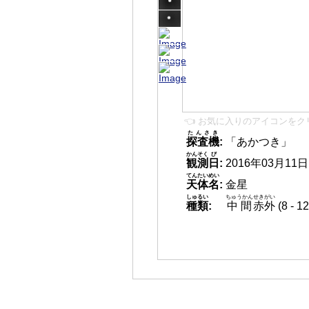
👈 お気に入りのアイコンをク
たんさき
探査機
:
「あかつき」
かんそく
び
観測
日
:
2016年03月11日 1
てんたいめい
天体名
:
金星
しゅるい
ちゅうかん
せきがい
種類
:
中間
赤外
(8 -