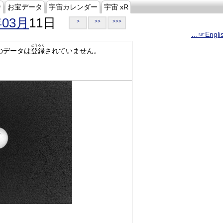
ジ
お宝データ
宇宙カレンダー
宇宙 xR
年03月
11日
>
>>
>>>
…☞Engli
とうろく
のデータは
登録
されていません。