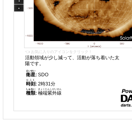
👈 お気に入りのアイコンをクリック！
活動領域が少し減って、活動が落ち着いた太
陽です。
えいせい
衛星
:
SDO
じこく
時刻
:
2時31分
しゅるい
きょくたんしがいせん
種類
:
極端紫外線