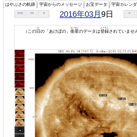
はやぶさの軌跡
宇宙からのメッセージ
お宝データ
宇宙カレンダ
2016年03月
9日
<<<
<<
<
>
ひ
えいせい
とうろく
♪この
日
の「あけぼの」
衛星
のデータは
登録
されていませ