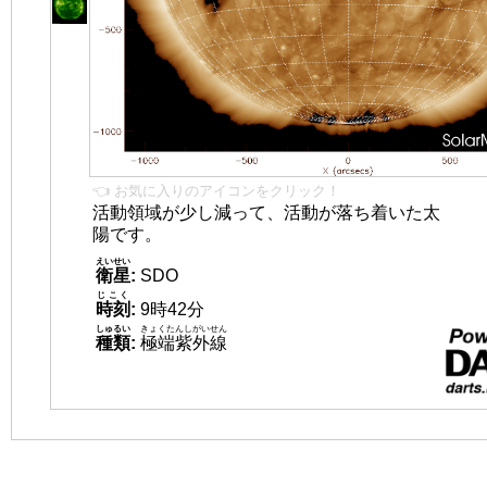
👈 お気に入りのアイコンをクリック！
活動領域が少し減って、活動が落ち着いた太
陽です。
えいせい
衛星
:
SDO
じこく
時刻
:
9時42分
しゅるい
きょくたんしがいせん
種類
:
極端紫外線