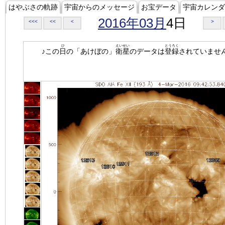
はやぶさの軌跡
宇宙からのメッセージ
お宝データ
宇宙カレンダ
2016年03月
4日
<<<
<<
<
>
ひ
えいせい
とうろく
♪この
日
の「あけぼの」
衛星
のデータは
登録
されていませ