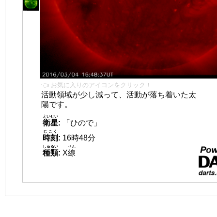
👈 お気に入りのアイコンをクリック！
活動領域が少し減って、活動が落ち着いた太
陽です。
えいせい
衛星
:
「ひので」
じこく
時刻
:
16時48分
しゅるい
せん
種類
:
X
線