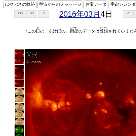
はやぶさの軌跡
宇宙からのメッセージ
お宝データ
宇宙カレンダ
2016年03月
4日
<<<
<<
<
>
ひ
えいせい
とうろく
♪この
日
の「あけぼの」
衛星
のデータは
登録
されていませ