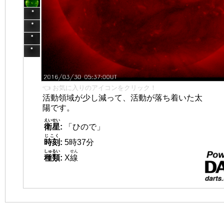
👈 お気に入りのアイコンをクリック！
活動領域が少し減って、活動が落ち着いた太
陽です。
えいせい
衛星
:
「ひので」
じこく
時刻
:
5時37分
しゅるい
せん
種類
:
X
線