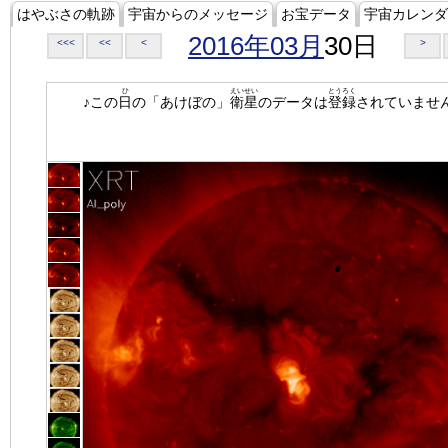
はやぶさの軌跡
宇宙からのメッセージ
お宝データ
宇宙カレンダ
2016年03月
30日
<<<
<<
<
>
ひ
えいせい
とうろく
♪この
日
の「あけぼの」
衛星
のデータは
登録
されていませ