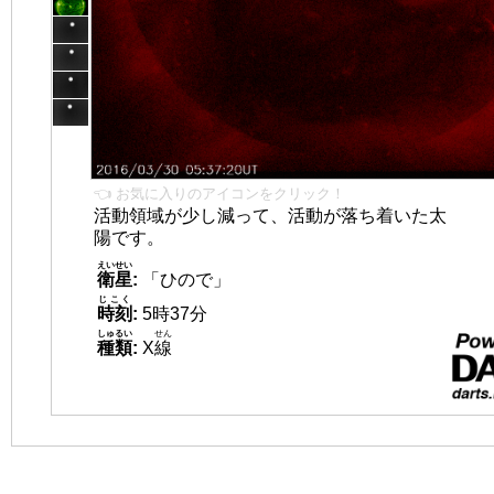
👈 お気に入りのアイコンをクリック！
活動領域が少し減って、活動が落ち着いた太
陽です。
えいせい
衛星
:
「ひので」
じこく
時刻
:
5時37分
しゅるい
せん
種類
:
X
線