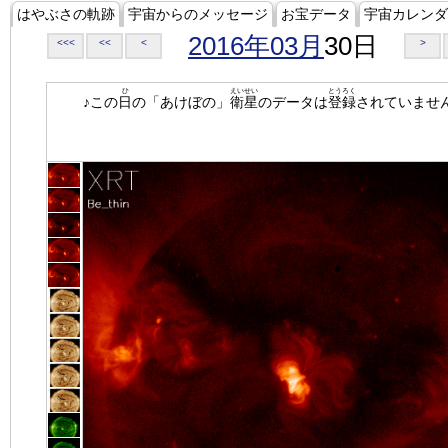
はやぶさの軌跡
宇宙からのメッセージ
お宝データ
宇宙カレンダ
2016年03月
30日
<<<
<<
<
>
ひ
えいせい
とうろく
♪この
日
の「あけぼの」
衛星
のデータは
登録
されていませ