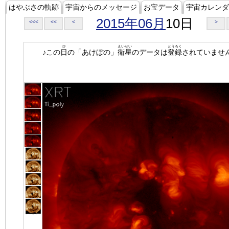
はやぶさの軌跡
宇宙からのメッセージ
お宝データ
宇宙カレンダ
2015年06月
10日
<<<
<<
<
>
ひ
えいせい
とうろく
♪この
日
の「あけぼの」
衛星
のデータは
登録
されていませ