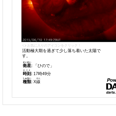
👈 お気に入りのアイコンをクリック！
活動極大期を過ぎて少し落ち着いた太陽で
す。
えいせい
衛星
:
「ひので」
じこく
時刻
:
17時49分
しゅるい
せん
種類
:
X
線