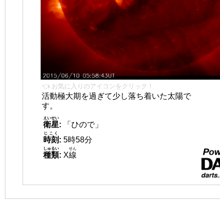
👈 お気に入りのアイコンをクリック！
活動極大期を過ぎて少し落ち着いた太陽で
す。
えいせい
衛星
:
「ひので」
じこく
時刻
:
5時58分
しゅるい
せん
種類
:
X
線