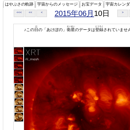
はやぶさの軌跡
宇宙からのメッセージ
お宝データ
宇宙カレンダ
2015年06月
10日
<<<
<<
<
>
ひ
えいせい
とうろく
♪この
日
の「あけぼの」
衛星
のデータは
登録
されていませ