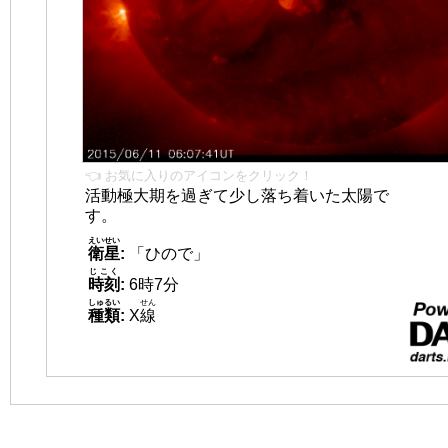
👈 お気に入りのアイコンをクリック！
活動極大期を過ぎて少し落ち着いた太陽で
す。
えいせい
衛星
:
「ひので」
じこく
時刻
:
6時7分
しゅるい
せん
種類
:
X
線