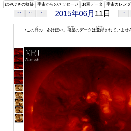
はやぶさの軌跡
宇宙からのメッセージ
お宝データ
宇宙カレンダ
2015年06月
11日
<<<
<<
<
>
ひ
えいせい
とうろく
♪この
日
の「あけぼの」
衛星
のデータは
登録
されていませ