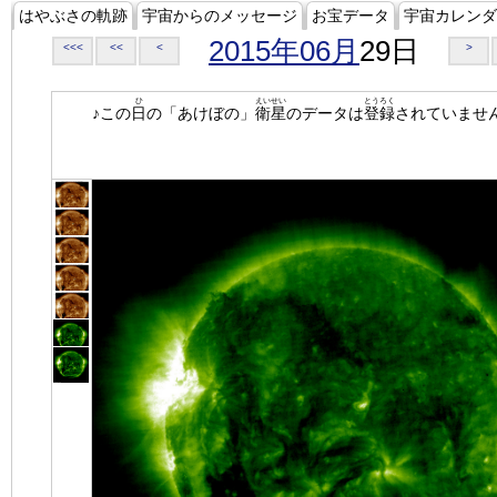
はやぶさの軌跡
宇宙からのメッセージ
お宝データ
宇宙カレンダ
2015年06月
29日
<<<
<<
<
>
ひ
えいせい
とうろく
♪この
日
の「あけぼの」
衛星
のデータは
登録
されていませ