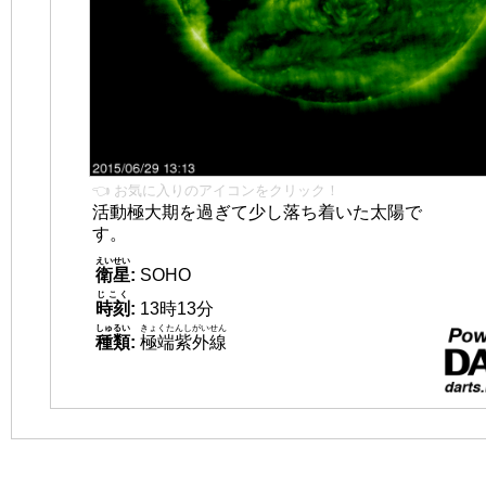
👈 お気に入りのアイコンをクリック！
活動極大期を過ぎて少し落ち着いた太陽で
す。
えいせい
衛星
:
SOHO
じこく
時刻
:
13時13分
しゅるい
きょくたんしがいせん
種類
:
極端紫外線