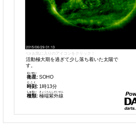
👈 お気に入りのアイコンをクリック！
活動極大期を過ぎて少し落ち着いた太陽で
す。
えいせい
衛星
:
SOHO
じこく
時刻
:
1時13分
しゅるい
きょくたんしがいせん
種類
:
極端紫外線