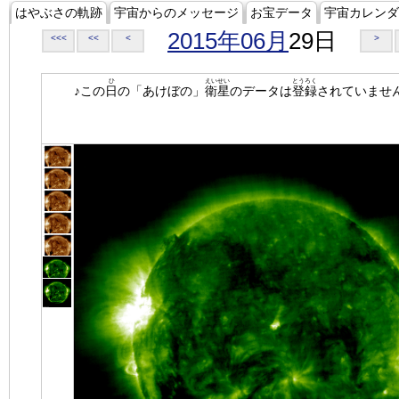
はやぶさの軌跡
宇宙からのメッセージ
お宝データ
宇宙カレンダ
2015年06月
29日
<<<
<<
<
>
ひ
えいせい
とうろく
♪この
日
の「あけぼの」
衛星
のデータは
登録
されていませ