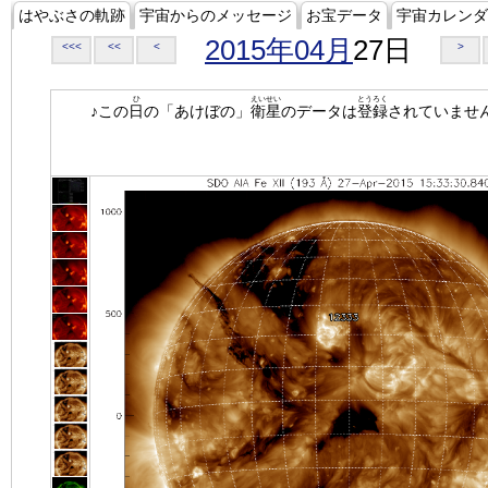
はやぶさの軌跡
宇宙からのメッセージ
お宝データ
宇宙カレンダ
2015年04月
27日
<<<
<<
<
>
ひ
えいせい
とうろく
♪この
日
の「あけぼの」
衛星
のデータは
登録
されていませ