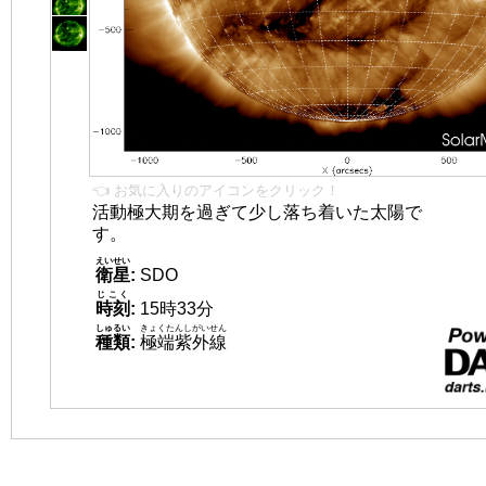
👈 お気に入りのアイコンをクリック！
活動極大期を過ぎて少し落ち着いた太陽で
す。
えいせい
衛星
:
SDO
じこく
時刻
:
15時33分
しゅるい
きょくたんしがいせん
種類
:
極端紫外線