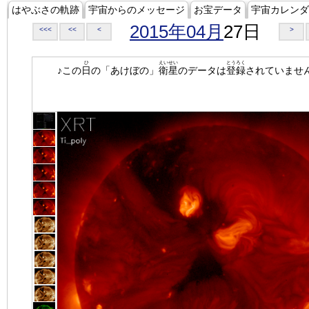
はやぶさの軌跡
宇宙からのメッセージ
お宝データ
宇宙カレンダ
2015年04月
27日
<<<
<<
<
>
ひ
えいせい
とうろく
♪この
日
の「あけぼの」
衛星
のデータは
登録
されていませ