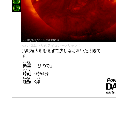
👈 お気に入りのアイコンをクリック！
活動極大期を過ぎて少し落ち着いた太陽で
す。
えいせい
衛星
:
「ひので」
じこく
時刻
:
5時54分
しゅるい
せん
種類
:
X
線