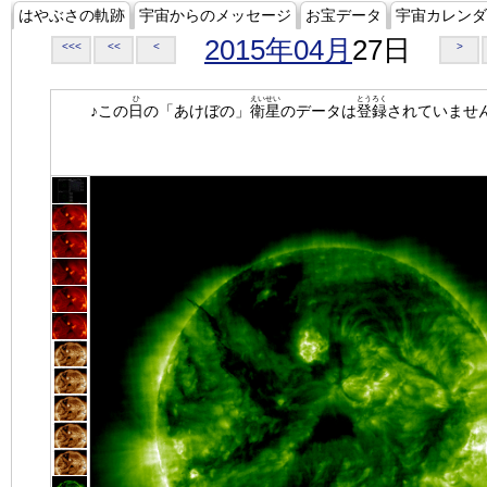
はやぶさの軌跡
宇宙からのメッセージ
お宝データ
宇宙カレンダ
2015年04月
27日
<<<
<<
<
>
ひ
えいせい
とうろく
♪この
日
の「あけぼの」
衛星
のデータは
登録
されていませ