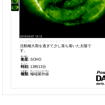
👈 お気に入りのアイコンをクリック！
活動極大期を過ぎて少し落ち着いた太陽で
す。
えいせい
衛星
:
SOHO
じこく
時刻
:
13時13分
しゅるい
きょくたんしがいせん
種類
:
極端紫外線