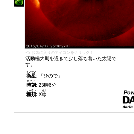
👈 お気に入りのアイコンをクリック！
活動極大期を過ぎて少し落ち着いた太陽で
す。
えいせい
衛星
:
「ひので」
じこく
時刻
:
23時6分
しゅるい
せん
種類
:
X
線