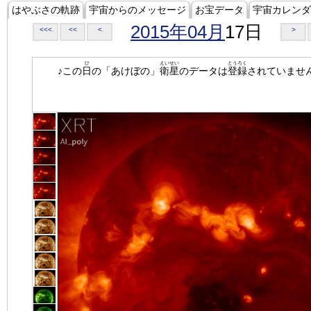
はやぶさの軌跡
宇宙からのメッセージ
お宝データ
宇宙カレンダ
2015年04月
17日
<<<
<<
<
>
ひ
えいせい
とうろく
♪この
日
の「あけぼの」
衛星
のデータは
登録
されていませ