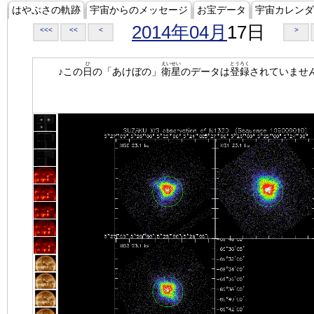
はやぶさの軌跡
宇宙からのメッセージ
お宝データ
宇宙カレンダ
2014年04月
17日
<<<
<<
<
>
ひ
えいせい
とうろく
♪この
日
の「あけぼの」
衛星
のデータは
登録
されていませ