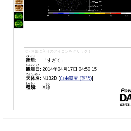
👈 お気に入りのアイコンをクリック！
えいせい
衛星
:
「すざく」
かんそく
び
観測
日
:
2014年04月17日 04:50:15
てんたいめい
天体名
:
N132D
[
自由研究 (英語)
]
しゅるい
せん
種類
:
X
線