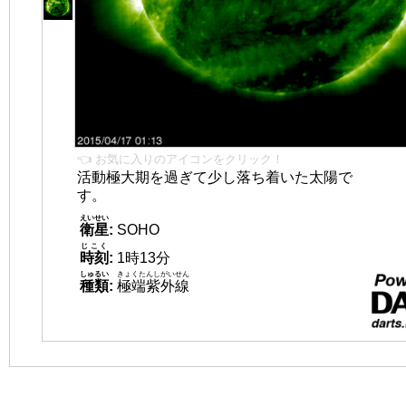
👈 お気に入りのアイコンをクリック！
活動極大期を過ぎて少し落ち着いた太陽で
す。
えいせい
衛星
:
SOHO
じこく
時刻
:
1時13分
しゅるい
きょくたんしがいせん
種類
:
極端紫外線