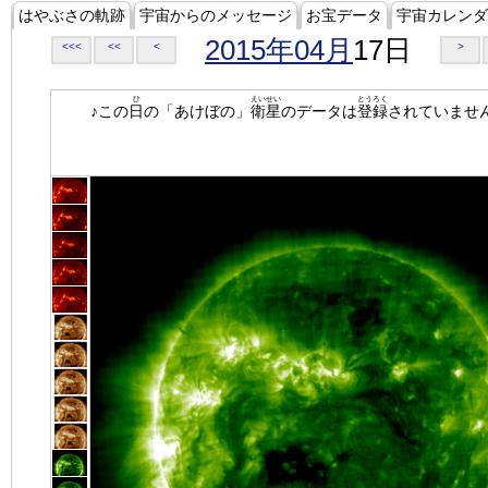
はやぶさの軌跡
宇宙からのメッセージ
お宝データ
宇宙カレンダ
2015年04月
17日
<<<
<<
<
>
ひ
えいせい
とうろく
♪この
日
の「あけぼの」
衛星
のデータは
登録
されていませ