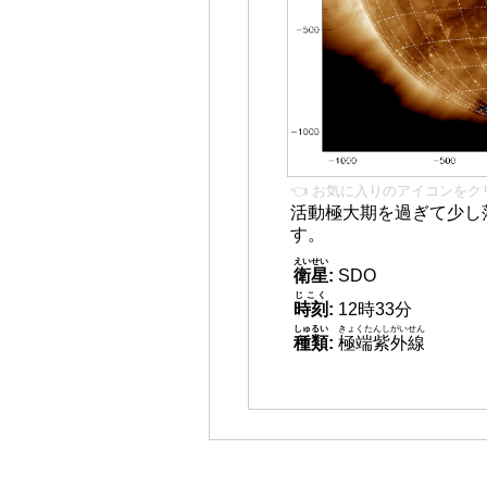
👈 お気に入りのアイコンをク
活動極大期を過ぎて少し
す。
えいせい
衛星
:
SDO
じこく
時刻
:
12時33分
しゅるい
きょくたんしがいせん
種類
:
極端紫外線