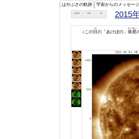
はやぶさの軌跡
宇宙からのメッセー
2015
<<<
<<
<
ひ
えいせい
♪この
日
の「あけぼの」
衛星