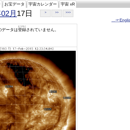
ジ
お宝データ
宇宙カレンダー
宇宙 xR
年02月
17日
>
>>
>>>
…☞Engli
とうろく
のデータは
登録
されていません。