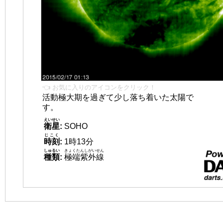
👈 お気に入りのアイコンをクリック！
活動極大期を過ぎて少し落ち着いた太陽で
す。
えいせい
衛星
:
SOHO
じこく
時刻
:
1時13分
しゅるい
きょくたんしがいせん
種類
:
極端紫外線