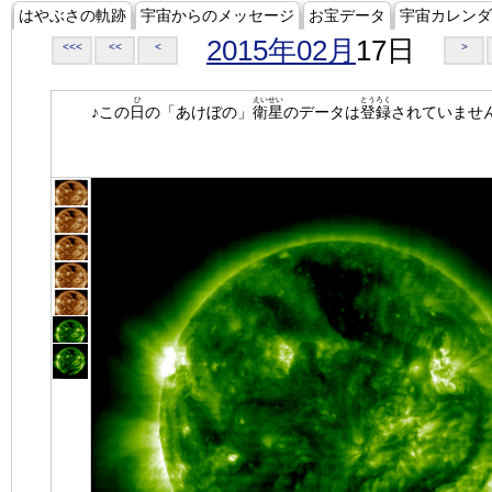
はやぶさの軌跡
宇宙からのメッセージ
お宝データ
宇宙カレンダ
2015年02月
17日
<<<
<<
<
>
ひ
えいせい
とうろく
♪この
日
の「あけぼの」
衛星
のデータは
登録
されていませ