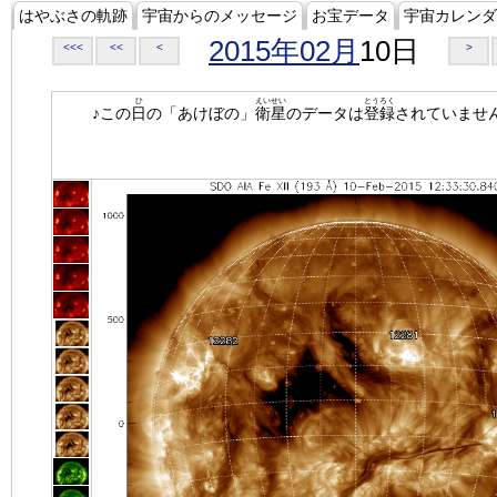
はやぶさの軌跡
宇宙からのメッセージ
お宝データ
宇宙カレンダ
2015年02月
10日
<<<
<<
<
>
ひ
えいせい
とうろく
♪この
日
の「あけぼの」
衛星
のデータは
登録
されていませ