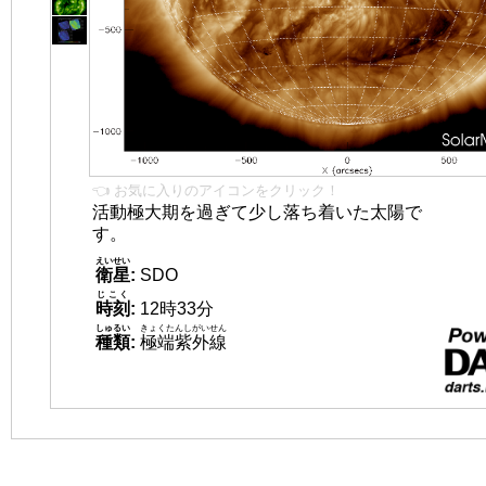
👈 お気に入りのアイコンをクリック！
活動極大期を過ぎて少し落ち着いた太陽で
す。
えいせい
衛星
:
SDO
じこく
時刻
:
12時33分
しゅるい
きょくたんしがいせん
種類
:
極端紫外線