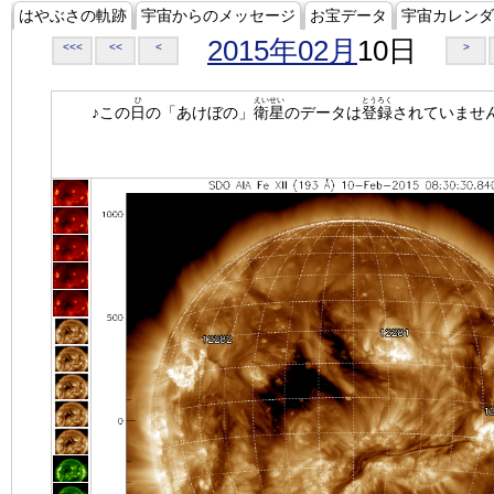
はやぶさの軌跡
宇宙からのメッセージ
お宝データ
宇宙カレンダ
2015年02月
10日
<<<
<<
<
>
ひ
えいせい
とうろく
♪この
日
の「あけぼの」
衛星
のデータは
登録
されていませ