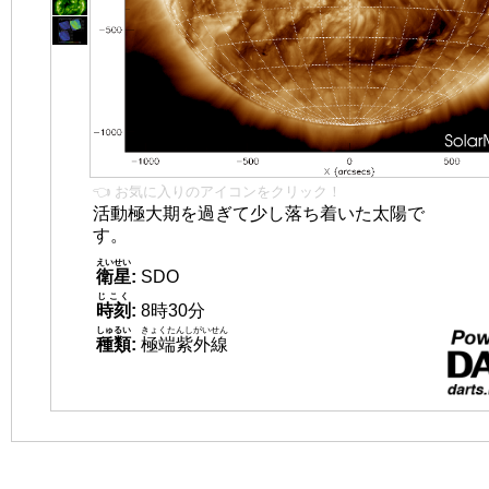
👈 お気に入りのアイコンをクリック！
活動極大期を過ぎて少し落ち着いた太陽で
す。
えいせい
衛星
:
SDO
じこく
時刻
:
8時30分
しゅるい
きょくたんしがいせん
種類
:
極端紫外線