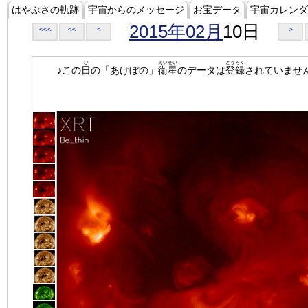
はやぶさの軌跡
宇宙からのメッセージ
お宝データ
宇宙カレンダ
2015年02月
10日
<<<
<<
<
>
ひ
えいせい
とうろく
♪この
日
の「あけぼの」
衛星
のデータは
登録
されていませ