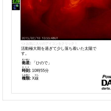
👈 お気に入りのアイコンをクリック！
活動極大期を過ぎて少し落ち着いた太陽で
す。
えいせい
衛星
:
「ひので」
じこく
時刻
:
10時55分
しゅるい
せん
種類
:
X
線