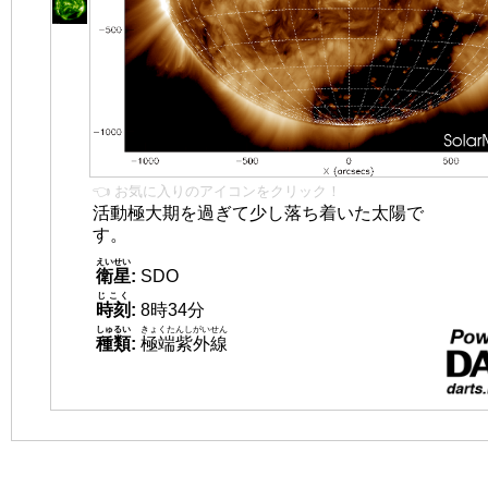
👈 お気に入りのアイコンをクリック！
活動極大期を過ぎて少し落ち着いた太陽で
す。
えいせい
衛星
:
SDO
じこく
時刻
:
8時34分
しゅるい
きょくたんしがいせん
種類
:
極端紫外線