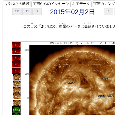
はやぶさの軌跡
宇宙からのメッセージ
お宝データ
宇宙カレンダ
2015年02月
2日
<<<
<<
<
>
ひ
えいせい
とうろく
♪この
日
の「あけぼの」
衛星
のデータは
登録
されていませ