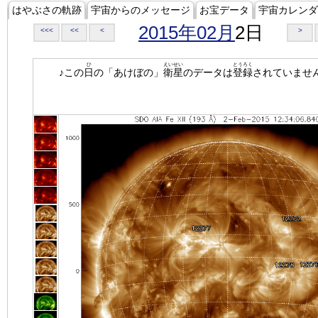
はやぶさの軌跡
宇宙からのメッセージ
お宝データ
宇宙カレンダ
2015年02月
2日
<<<
<<
<
>
ひ
えいせい
とうろく
♪この
日
の「あけぼの」
衛星
のデータは
登録
されていませ