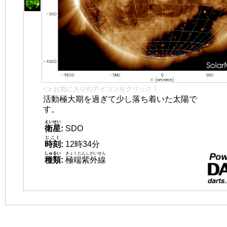
👈 お気に入りのアイコンをクリック！
活動極大期を過ぎて少し落ち着いた太陽で
す。
えいせい
衛星
:
SDO
じこく
時刻
:
12時34分
しゅるい
きょくたんしがいせん
種類
:
極端紫外線