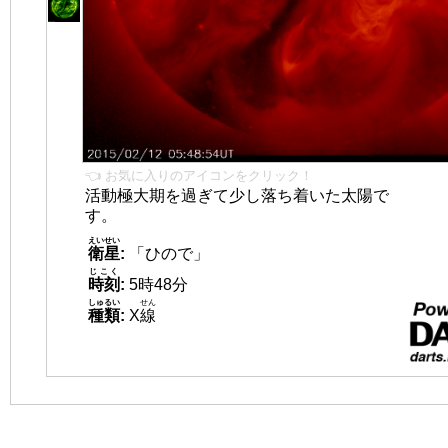
👈 お気に入りのアイコンをクリック！
活動極大期を過ぎて少し落ち着いた太陽で
す。
えいせい
衛星
:
「ひので」
じこく
時刻
:
5時48分
しゅるい
せん
種類
:
X
線