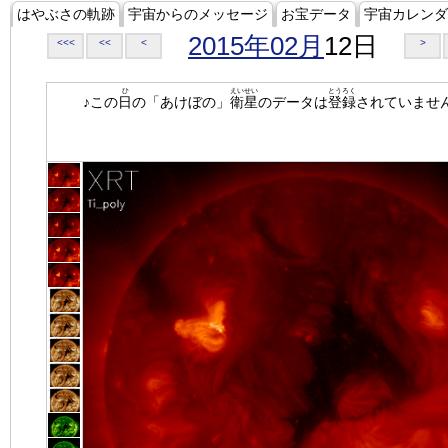
はやぶさの軌跡
宇宙からのメッセージ
お宝データ
宇宙カレンダ
2015年02月
12日
<<<
<<
<
>
ひ
えいせい
とうろく
♪この
日
の「あけぼの」
衛星
のデータは
登録
されていませ