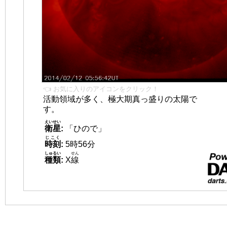
👈 お気に入りのアイコンをクリック！
活動領域が多く、極大期真っ盛りの太陽で
す。
えいせい
衛星
:
「ひので」
じこく
時刻
:
5時56分
しゅるい
せん
種類
:
X
線