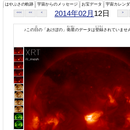
はやぶさの軌跡
宇宙からのメッセージ
お宝データ
宇宙カレンダ
2014年02月
12日
<<<
<<
<
>
ひ
えいせい
とうろく
♪この
日
の「あけぼの」
衛星
のデータは
登録
されていませ