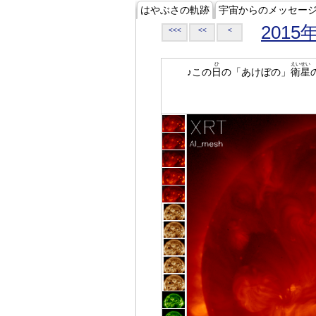
はやぶさの軌跡
宇宙からのメッセー
2015
<<<
<<
<
ひ
えいせい
♪この
日
の「あけぼの」
衛星