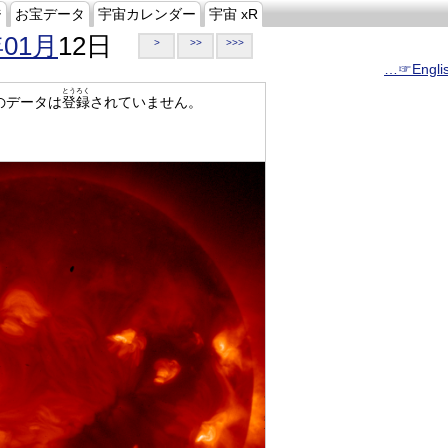
ジ
お宝データ
宇宙カレンダー
宇宙 xR
年01月
12日
>
>>
>>>
…☞Engli
とうろく
のデータは
登録
されていません。