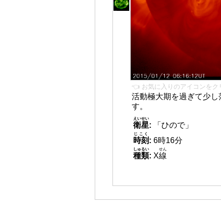
👈 お気に入りのアイコンをク
活動極大期を過ぎて少し
す。
えいせい
衛星
:
「ひので」
じこく
時刻
:
6時16分
しゅるい
せん
種類
:
X
線