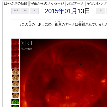
はやぶさの軌跡
宇宙からのメッセージ
お宝データ
宇宙カレンダ
2015年01月
13日
<<<
<<
<
>
ひ
えいせい
とうろく
♪この
日
の「あけぼの」
衛星
のデータは
登録
されていませ