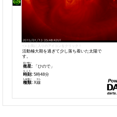
👈 お気に入りのアイコンをクリック！
活動極大期を過ぎて少し落ち着いた太陽で
す。
えいせい
衛星
:
「ひので」
じこく
時刻
:
5時48分
しゅるい
せん
種類
:
X
線