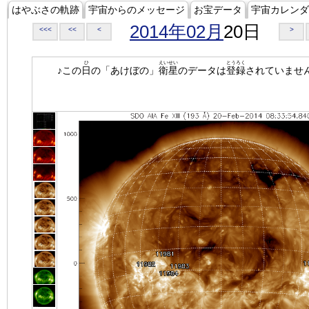
はやぶさの軌跡
宇宙からのメッセージ
お宝データ
宇宙カレンダ
2014年02月
20日
<<<
<<
<
>
ひ
えいせい
とうろく
♪この
日
の「あけぼの」
衛星
のデータは
登録
されていませ