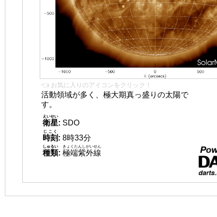
👈 お気に入りのアイコンをクリック！
活動領域が多く、極大期真っ盛りの太陽で
す。
えいせい
衛星
:
SDO
じこく
時刻
:
8時33分
しゅるい
きょくたんしがいせん
種類
:
極端紫外線