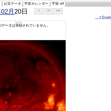
ジ
お宝データ
宇宙カレンダー
宇宙 xR
年02月
20日
>
>>
>>>
…☞Engli
とうろく
のデータは
登録
されていません。