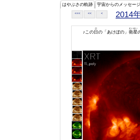
はやぶさの軌跡
宇宙からのメッセー
2014
<<<
<<
<
ひ
えいせい
♪この
日
の「あけぼの」
衛星