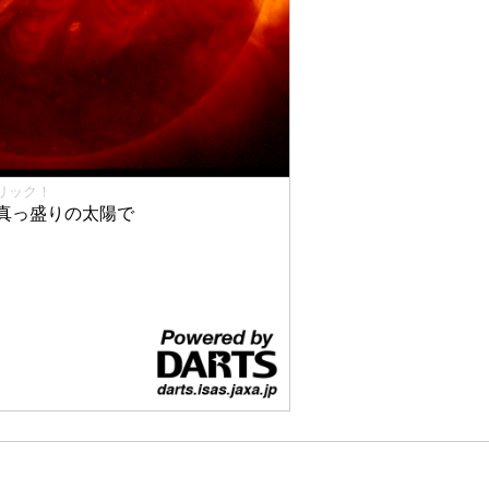
リック！
真っ盛りの太陽で