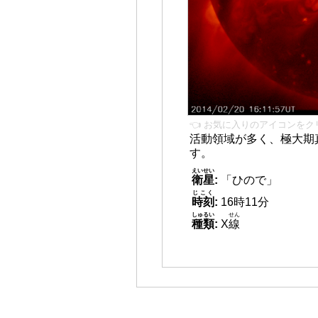
👈 お気に入りのアイコンをク
活動領域が多く、極大期
す。
えいせい
衛星
:
「ひので」
じこく
時刻
:
16時11分
しゅるい
せん
種類
:
X
線