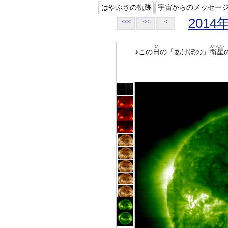
はやぶさの軌跡
宇宙からのメッセー
2014
<<<
<<
<
ひ
えいせい
♪この
日
の「あけぼの」
衛星