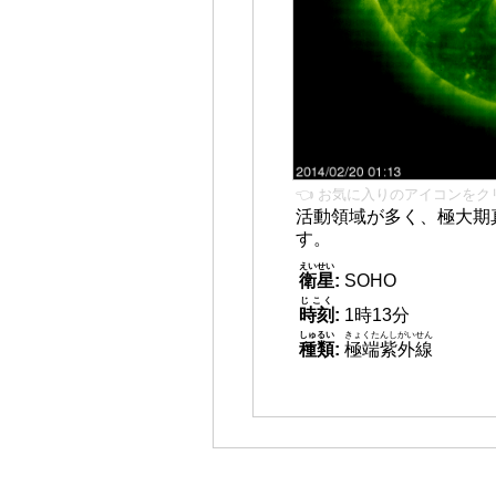
👈 お気に入りのアイコンをク
活動領域が多く、極大期
す。
えいせい
衛星
:
SOHO
じこく
時刻
:
1時13分
しゅるい
きょくたんしがいせん
種類
:
極端紫外線