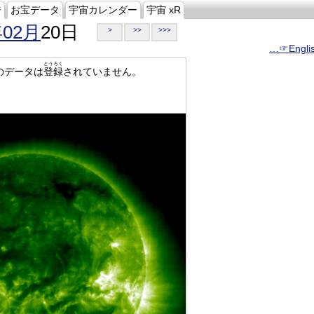
ジ
お宝データ
宇宙カレンダー
宇宙 xR
年02月
20日
>
>>
>>>
…☞Engli
とうろく
のデータは
登録
されていません。