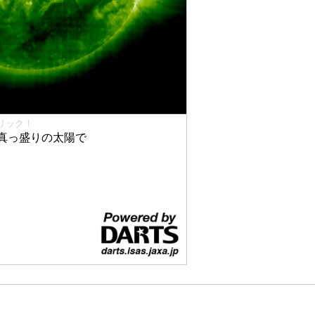
リック！
真っ盛りの太陽で