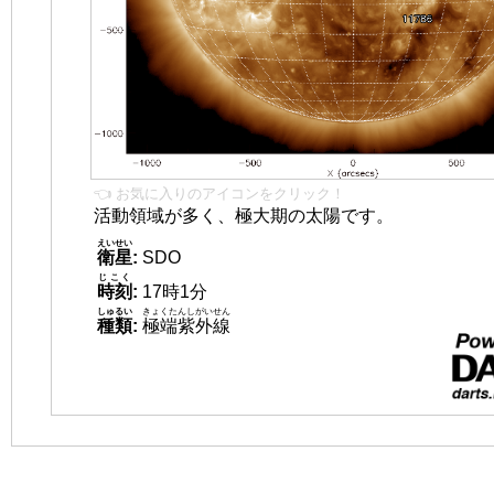
👈 お気に入りのアイコンをクリック！
活動領域が多く、極大期の太陽です。
えいせい
衛星
:
SDO
じこく
時刻
:
17時1分
しゅるい
きょくたんしがいせん
種類
:
極端紫外線