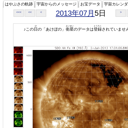
はやぶさの軌跡
宇宙からのメッセージ
お宝データ
宇宙カレンダ
2013年07月
5日
<<<
<<
<
>
ひ
えいせい
とうろく
♪この
日
の「あけぼの」
衛星
のデータは
登録
されていませ