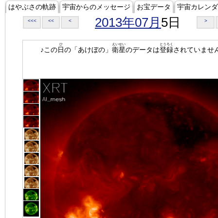
はやぶさの軌跡
宇宙からのメッセージ
お宝データ
宇宙カレンダ
2013年07月
5日
<<<
<<
<
>
ひ
えいせい
とうろく
♪この
日
の「あけぼの」
衛星
のデータは
登録
されていませ