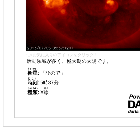
👈 お気に入りのアイコンをクリック！
活動領域が多く、極大期の太陽です。
えいせい
衛星
:
「ひので」
じこく
時刻
:
5時37分
しゅるい
せん
種類
:
X
線