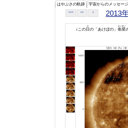
はやぶさの軌跡
宇宙からのメッセー
2013
<<<
<<
<
ひ
えいせい
♪この
日
の「あけぼの」
衛星