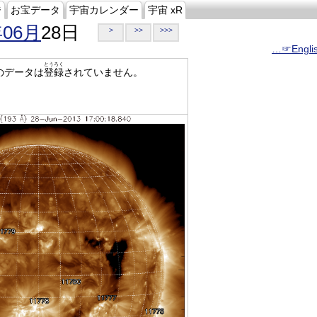
ジ
お宝データ
宇宙カレンダー
宇宙 xR
年06月
28日
>
>>
>>>
…☞Engli
とうろく
のデータは
登録
されていません。