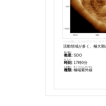
👈 お気に入りのアイコンをク
活動領域が多く、極大期
えいせい
衛星
:
SDO
じこく
時刻
:
17時0分
しゅるい
きょくたんしがいせん
種類
:
極端紫外線