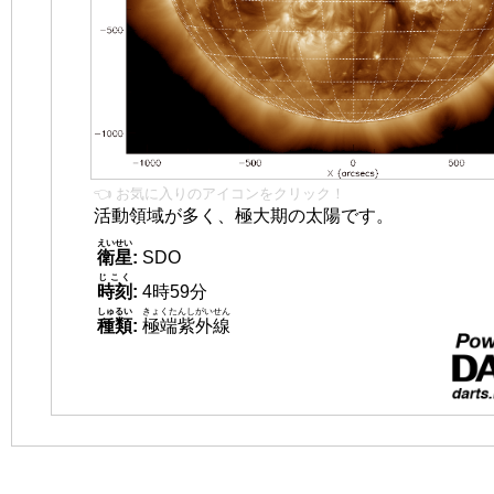
👈 お気に入りのアイコンをクリック！
活動領域が多く、極大期の太陽です。
えいせい
衛星
:
SDO
じこく
時刻
:
4時59分
しゅるい
きょくたんしがいせん
種類
:
極端紫外線