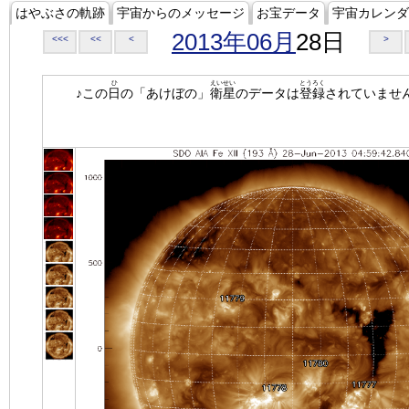
はやぶさの軌跡
宇宙からのメッセージ
お宝データ
宇宙カレンダ
2013年06月
28日
<<<
<<
<
>
ひ
えいせい
とうろく
♪この
日
の「あけぼの」
衛星
のデータは
登録
されていませ