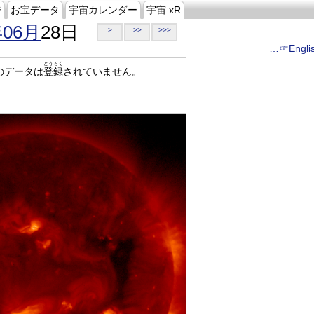
ジ
お宝データ
宇宙カレンダー
宇宙 xR
年06月
28日
>
>>
>>>
…☞Engli
とうろく
のデータは
登録
されていません。