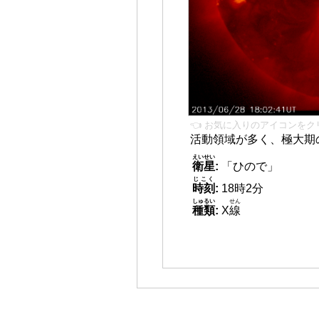
👈 お気に入りのアイコンをク
活動領域が多く、極大期
えいせい
衛星
:
「ひので」
じこく
時刻
:
18時2分
しゅるい
せん
種類
:
X
線