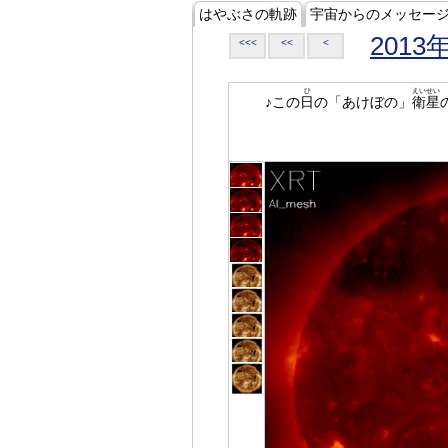
はやぶさの軌跡
宇宙からのメッセー
2013
<<<
<<
<
ひ
えいせい
♪この
日
の「あけぼの」
衛星