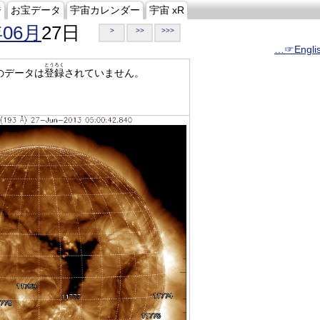
ジ
お宝データ
宇宙カレンダー
宇宙 xR
年06月
27日
>
>>
>>>
…☞Engli
とうろく
のデータは
登録
されていません。