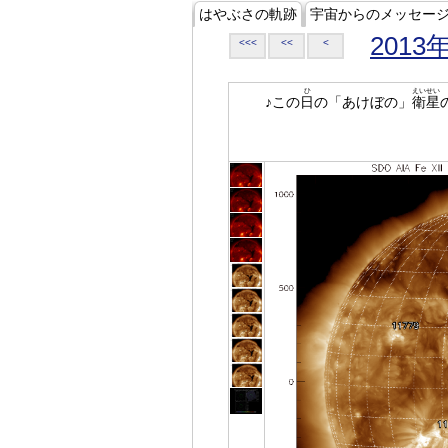
はやぶさの軌跡
宇宙からのメッセー
2013
<<<
<<
<
ひ
えいせい
♪この
日
の「あけぼの」
衛星