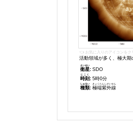
👈 お気に入りのアイコンをク
活動領域が多く、極大期
えいせい
衛星
:
SDO
じこく
時刻
:
5時0分
しゅるい
きょくたんしがいせん
種類
:
極端紫外線